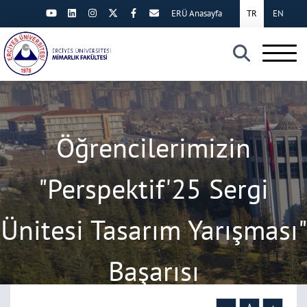
ERÜ Anasayfa
TR
EN
×
Öğrencilerimizin
"Perspektif'25 Sergi
Ünitesi Tasarım Yarışması"
Başarısı