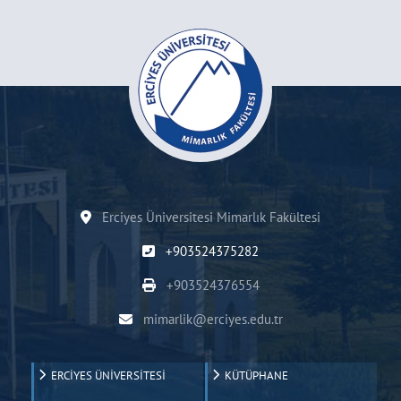
Erciyes Üniversitesi Mimarlık Fakültesi
+903524375282
+903524376554
mimarlik@erciyes.edu.tr
ERCİYES ÜNİVERSİTESİ
KÜTÜPHANE