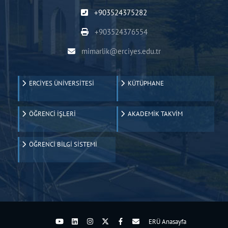
+903524375282
+903524376554
mimarlik@erciyes.edu.tr
ERCİYES ÜNİVERSİTESİ
KÜTÜPHANE
ÖĞRENCİ İŞLERİ
AKADEMİK TAKVİM
ÖĞRENCİ BİLGİ SİSTEMİ
ERÜ Anasayfa