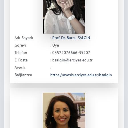
Adı Soyadı
:
Prof. Dr. Burcu SALGIN
Görevi
: Üye
Telefon
: 03522076666-35207
E-Posta
: bsalgin@erciyes.edu.tr
Avesis
:
Bağlantısı
https://avesis.erciyes.edu.tr/bsalgin