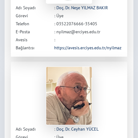
Adı Soyadı
:
Doç. Dr. Neşe YILMAZ BAKIR
Görevi
: Üye
Telefon
: 03522076666-35405
E-Posta
: nyilmaz@erciyes.edu.tr
Avesis
:
Bağlantısı
https://avesis.erciyes.edu.tr/nyilmaz
Adı Soyadı
:
Doç. Dr. Ceyhan YÜCEL
Görevi
: Üye