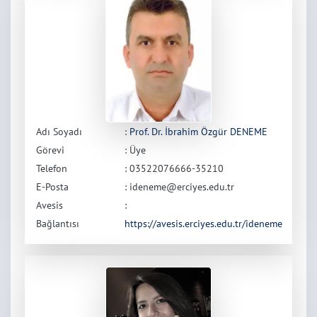
Adı Soyadı
:
Prof. Dr. İbrahim Özgür DENEME
Görevi
: Üye
Telefon
: 03522076666-35210
E-Posta
: ideneme@erciyes.edu.tr
Avesis
:
Bağlantısı
https://avesis.erciyes.edu.tr/ideneme