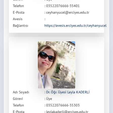
Telefon
: 03522076666-35401
E-Posta
: ceyhanyucel@erciyes.edu.tr
Avesis
:
Bağlantısı
https://avesis.erciyes.edu.tr/ceyhanyucel
Adı Soyadı
:
Dr. Öğr. Üyesi Leyla KADERLİ
Görevi
: Üye
Telefon
: 03522076666-35303
E-Posta
: leylakaderli@erciyes.edu.tr