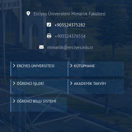
Erciyes Üniversitesi Mimarlık Fakültesi
+903524375282
+903524376554
mimarlik@erciyes.edu.tr
ERCİYES ÜNİVERSİTESİ
KÜTÜPHANE
ÖĞRENCİ İŞLERİ
AKADEMİK TAKVİM
ÖĞRENCİ BİLGİ SİSTEMİ