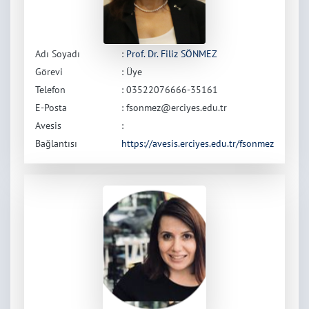
Adı Soyadı
:
Prof. Dr. Filiz SÖNMEZ
Görevi
: Üye
Telefon
: 03522076666-35161
E-Posta
: fsonmez@erciyes.edu.tr
Avesis
:
Bağlantısı
https://avesis.erciyes.edu.tr/fsonmez