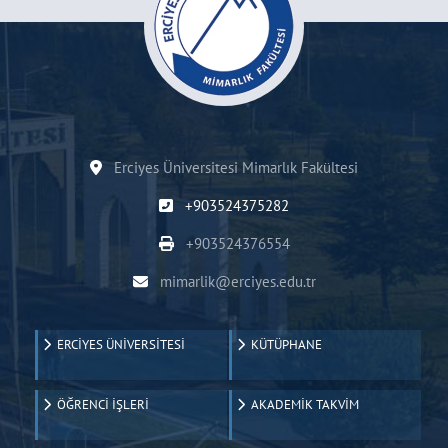
Erciyes Üniversitesi Mimarlık Fakültesi
+903524375282
+903524376554
mimarlik@erciyes.edu.tr
ERCİYES ÜNİVERSİTESİ
KÜTÜPHANE
ÖĞRENCİ İŞLERİ
AKADEMİK TAKVİM