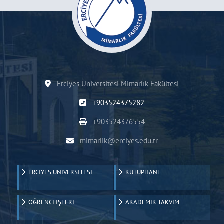
Erciyes Üniversitesi Mimarlık Fakültesi
+903524375282
+903524376554
mimarlik@erciyes.edu.tr
ERCİYES ÜNİVERSİTESİ
KÜTÜPHANE
ÖĞRENCİ İŞLERİ
AKADEMİK TAKVİM