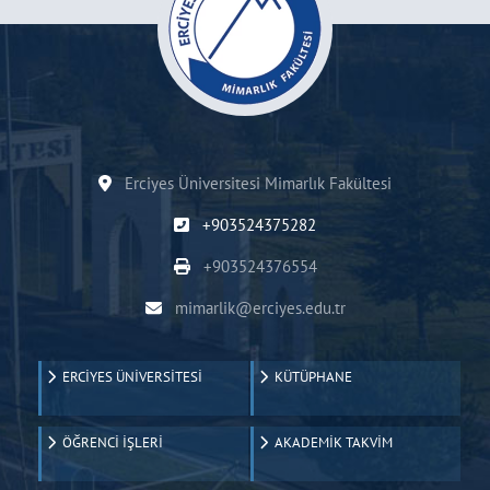
Erciyes Üniversitesi Mimarlık Fakültesi
+903524375282
+903524376554
mimarlik@erciyes.edu.tr
ERCİYES ÜNİVERSİTESİ
KÜTÜPHANE
ÖĞRENCİ İŞLERİ
AKADEMİK TAKVİM